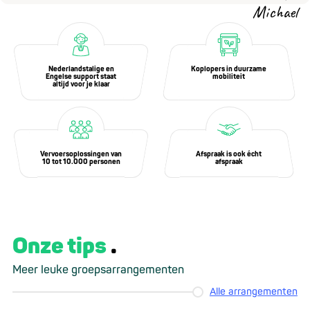
Michael
Nederlandstalige en
Koplopers in duurzame
Engelse support staat
mobiliteit
altijd voor je klaar
Vervoersoplossingen van
Afspraak is ook écht
10 tot 10.000 personen
afspraak
Onze tips
Meer leuke groepsarrangementen
Alle arrangementen