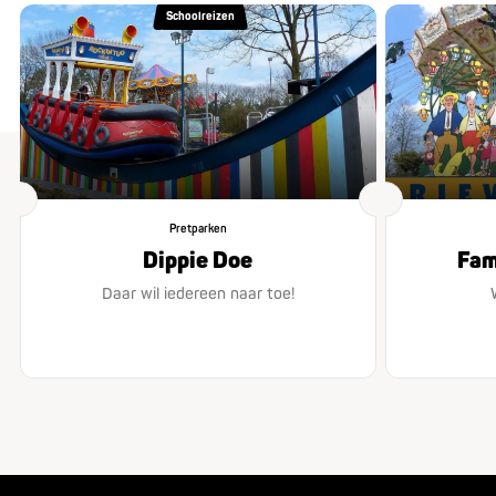
Schoolreizen
Pretparken
Dippie Doe
Fam
Daar wil iedereen naar toe!