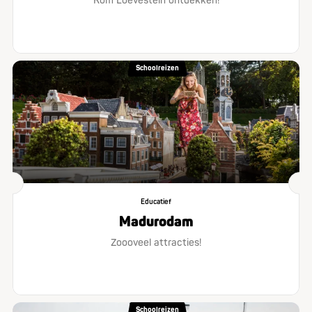
Kom Loevestein ontdekken!
Schoolreizen
Educatief
Madurodam
Zoooveel attracties!
Schoolreizen