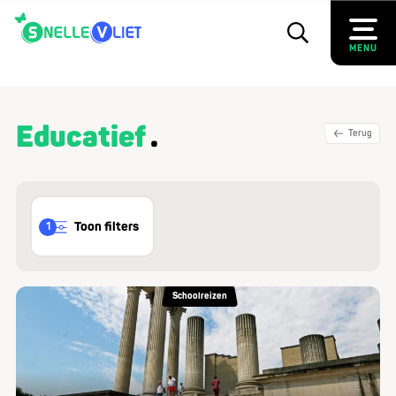
MENU
Educatief
Terug
Toon filters
1
Schoolreizen