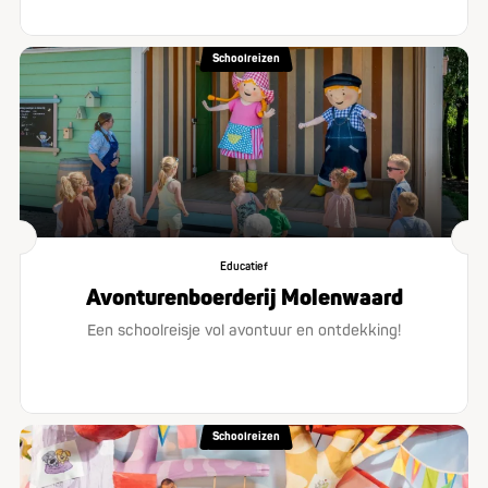
Schoolreizen
Educatief
Avonturenboerderij Molenwaard
Een schoolreisje vol avontuur en ontdekking!
Schoolreizen