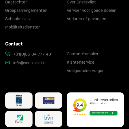
Dagtochten
Over SnelleVliet
Groepsarrangementen
Vervoer voor goede doelen
Schoolreisjes
Verloren of gevonden
Mobiliteitsdiensten
Contact
Contactformulier
+31(0)85 04 777 40
Klantenservice
info@snellevliet.nl
Veelgestelde vragen