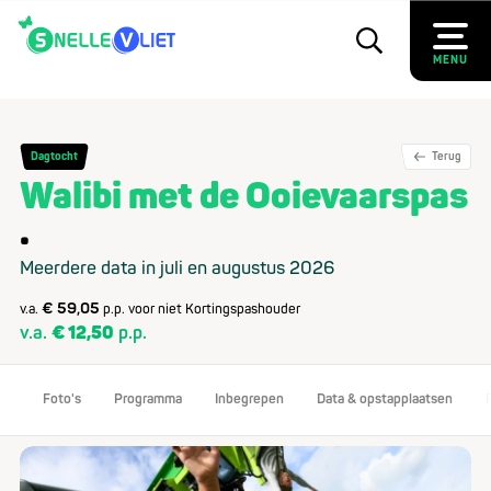
MENU
Dagtocht
Terug
Walibi met de Ooievaarspas
Meerdere data in juli en augustus 2026
€ 59,05
v.a.
p.p. voor niet Kortingspashouder
v.a.
€ 12,50
p.p.
Foto's
Programma
Inbegrepen
Data & opstapplaatsen