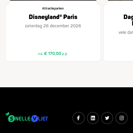
Attractieparken
Disneyland® Paris
Dag
zaterdag 26 december 2026
vele da
€ 170,00
v.a.
p.p.