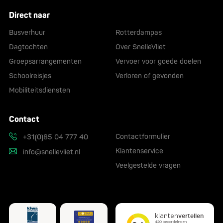
Direct naar
Busverhuur
Rotterdampas
Dagtochten
Over SnelleVliet
Groepsarrangementen
Vervoer voor goede doelen
Schoolreisjes
Verloren of gevonden
Mobiliteitsdiensten
Contact
Contactformulier
+31(0)85 04 777 40
Klantenservice
info@snellevliet.nl
Veelgestelde vragen