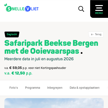
MENU
Dagtocht
Terug
Safaripark Beekse Bergen
met de Ooievaarspas
Meerdere data in juli en augustus 2026
€ 59,05
v.a.
p.p. voor niet Kortingspashouder
v.a.
€ 12,50
p.p.
Foto's
Programma
Inbegrepen
Data & opstapplaatsen