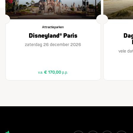
Attractieparken
Disneyland® Paris
Dag
zaterdag 26 december 2026
vele da
€ 170,00
v.a.
p.p.