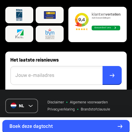
Het laatste reisnieuws
Disclaimer
Algemene voorwaarden
NL
Privacyverklaring
Brandstofclausule
Website by
Webtraders.nl
Boek deze dagtocht