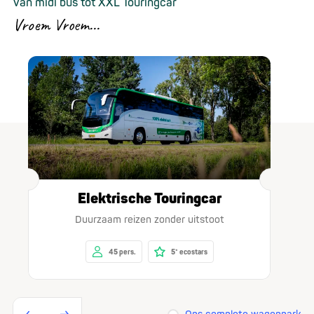
Van midi bus tot XXL Touringcar
Vroem Vroem...
Elektrische Touringcar
Duurzaam reizen zonder uitstoot
L
45 pers.
5* ecostars