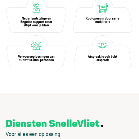
Nederlandstalige en
Koplopers in duurzame
Engelse support staat
mobiliteit
altijd voor je klaar
Vervoersoplossingen van
Afspraak is ook écht
10 tot 10.000 personen
afspraak
Diensten SnelleVliet
Voor alles een oplossing