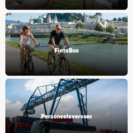
FietsBus
Per­so­neels­ver­voer