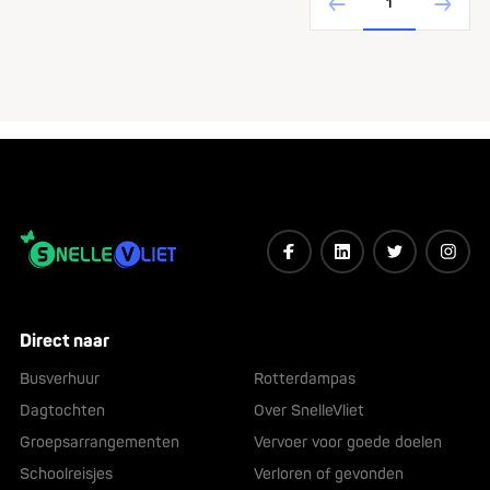
1
Direct naar
Busverhuur
Rotterdampas
Dagtochten
Over SnelleVliet
Groepsarrangementen
Vervoer voor goede doelen
Schoolreisjes
Verloren of gevonden