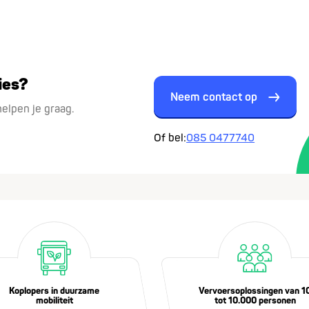
ies?
Neem contact op
helpen je graag.
Of bel:
085 0477740
Koplopers in duurzame
Vervoersoplossingen van 1
mobiliteit
tot 10.000 personen