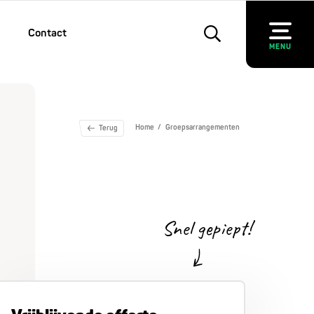
Contact
MENU
Home
Groepsarrangementen
Terug
Snel gepiept!