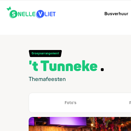
Busverhuur
Groepsarrangement
't Tunneke
Themafeesten
Foto's