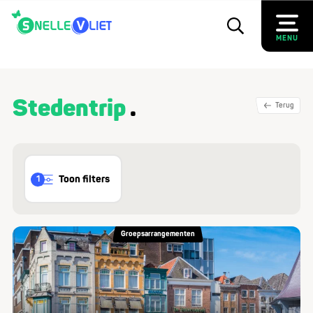
MENU
Stedentrip
Terug
Toon filters
1
Groepsarrangementen