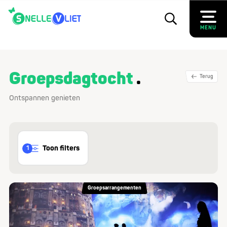
MENU
Groepsdagtocht
Terug
Ontspannen genieten
Toon filters
1
Groepsarrangementen