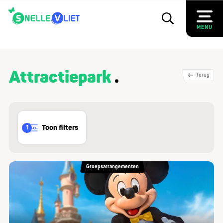
MENU
Attractiepark
Terug
Toon filters
1
Groepsarrangementen