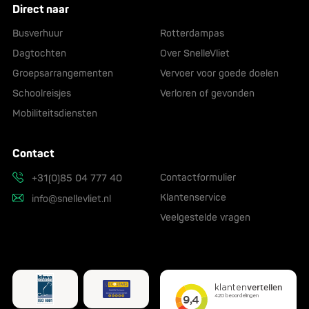
Direct naar
Busverhuur
Rotterdampas
Dagtochten
Over SnelleVliet
Groepsarrangementen
Vervoer voor goede doelen
Schoolreisjes
Verloren of gevonden
Mobiliteitsdiensten
Contact
Contactformulier
+31(0)85 04 777 40
Klantenservice
info@snellevliet.nl
Veelgestelde vragen