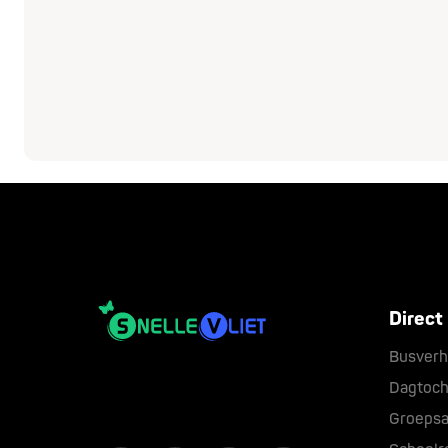
Direct
Busverh
Dagtoch
Groeps