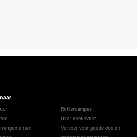
 naar
uur
Rotterdampas
ten
Over SnelleVliet
arrangementen
Vervoer voor goede doelen