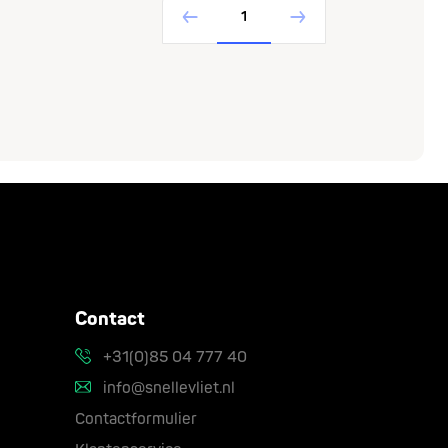
1
Contact
+31(0)85 04 777 40
info@snellevliet.nl
Contactformulier