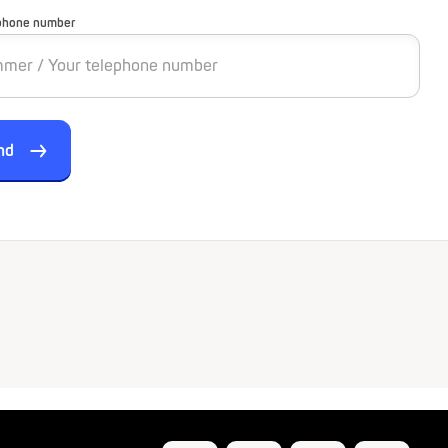
phone number
nd