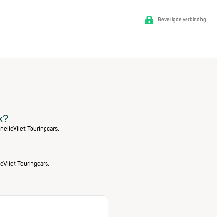
Beveiligde verbinding
ox?
nelleVliet Touringcars.
eVliet Touringcars.