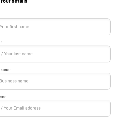
Your details
 *
 name *
ess *