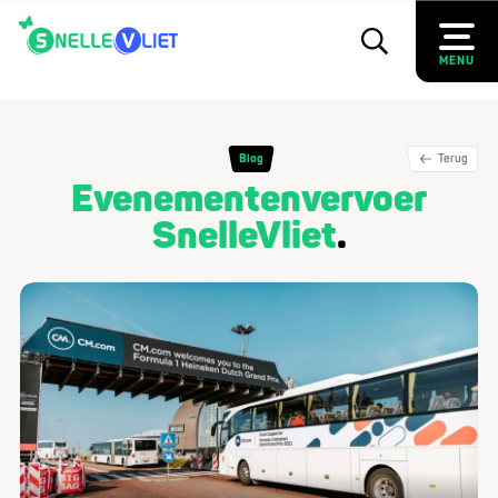
MENU
Blog
Terug
Evenementenvervoer
SnelleVliet