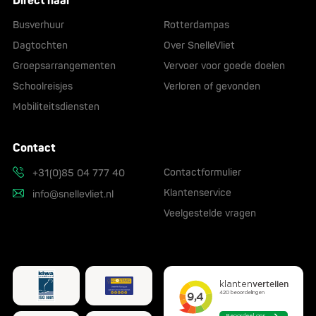
Direct naar
Busverhuur
Rotterdampas
Dagtochten
Over SnelleVliet
Groepsarrangementen
Vervoer voor goede doelen
Schoolreisjes
Verloren of gevonden
Mobiliteitsdiensten
Contact
Contactformulier
+31(0)85 04 777 40
Klantenservice
info@snellevliet.nl
Veelgestelde vragen