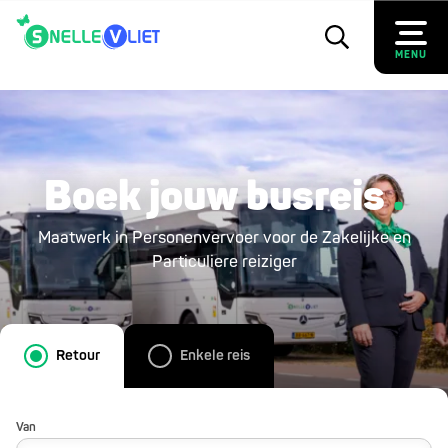
MENU
Boek jouw busreis
Maatwerk in Personenvervoer voor de Zakelijke en
Particuliere reiziger
Retour
Enkele reis
Van