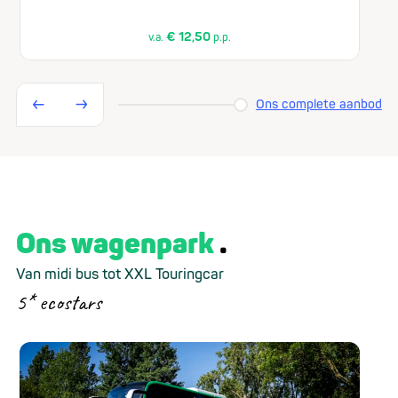
€ 12,50
v.a.
p.p.
Ons complete aanbod
Ons wagenpark
Van midi bus tot XXL Touringcar
5* ecostars