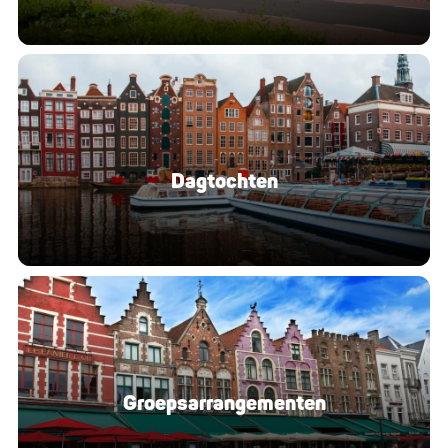
Dagtochten
Groeps­ar­ran­ge­men­ten