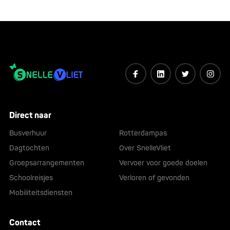
Direct naar
Busverhuur
Rotterdampas
Dagtochten
Over SnelleVliet
Groepsarrangementen
Vervoer voor goede doelen
Schoolreisjes
Verloren of gevonden
Mobiliteitsdiensten
Contact