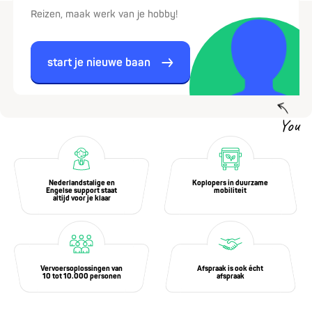
Reizen, maak werk van je hobby!
start je nieuwe baan
You
Nederlandstalige en
Koplopers in duurzame
Engelse support staat
mobiliteit
altijd voor je klaar
Vervoersoplossingen van
Afspraak is ook écht
10 tot 10.000 personen
afspraak