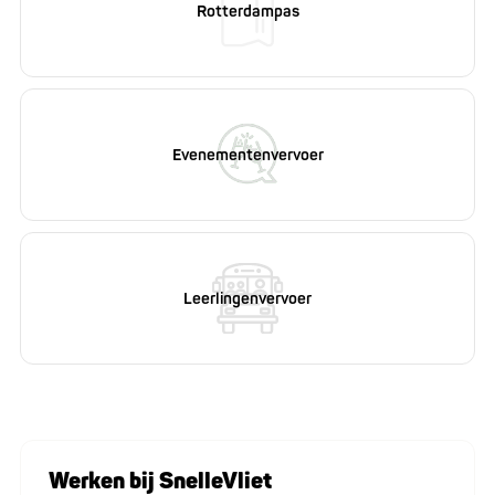
Rotterdampas
Eve­ne­men­ten­ver­voer
Leer­lin­gen­ver­voer
Werken bij SnelleVliet