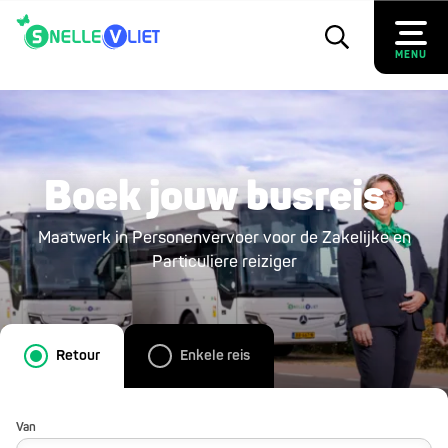
MENU
Boek jouw busreis
Maatwerk in Personenvervoer voor de Zakelijke en
Particuliere reiziger
Retour
Enkele reis
Van