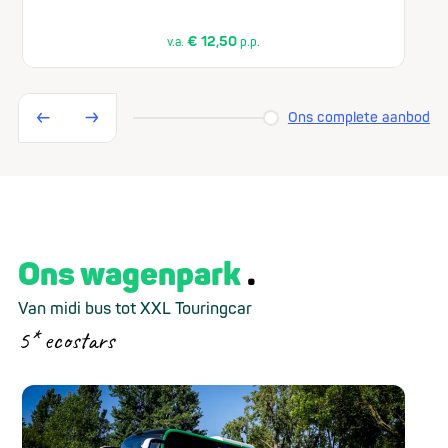
€ 12,50
v.a.
p.p.
Ons complete aanbod
Ons wagenpark
Van midi bus tot XXL Touringcar
5* ecostars