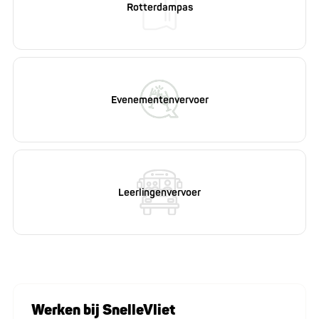
Rotterdampas
Eve­ne­men­ten­ver­voer
Leer­lin­gen­ver­voer
Werken bij SnelleVliet