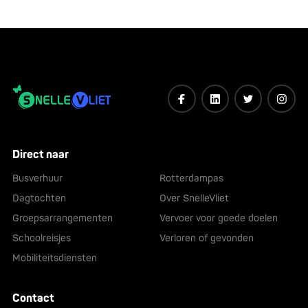
Direct naar
Busverhuur
Rotterdampas
Dagtochten
Over SnelleVliet
Groepsarrangementen
Vervoer voor goede doelen
Schoolreisjes
Verloren of gevonden
Mobiliteitsdiensten
Contact