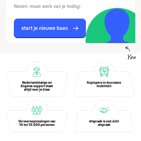
Reizen, maak werk van je hobby!
start je nieuwe baan
You
Nederlandstalige en
Koplopers in duurzame
Engelse support staat
mobiliteit
altijd voor je klaar
Vervoersoplossingen van
Afspraak is ook écht
10 tot 10.000 personen
afspraak