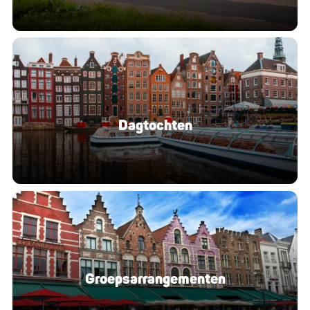
Dagtochten
Groeps­ar­ran­ge­men­ten